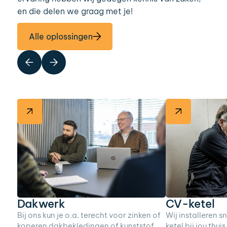
en die delen we graag met je!
Alle oplossingen
CV-ketel
Dakwerk
Wij installeren s
Bij ons kun je o.a. terecht voor zinken of
ketel bij jou thui
koperen dakbekledingen of kunststof