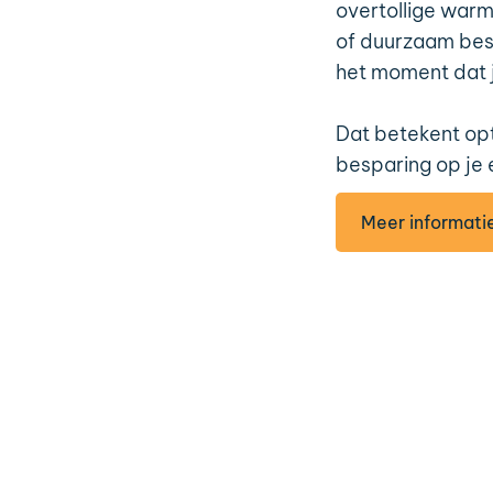
overtollige war
of duurzaam besc
het moment dat j
Dat betekent op
besparing op je 
Meer informati