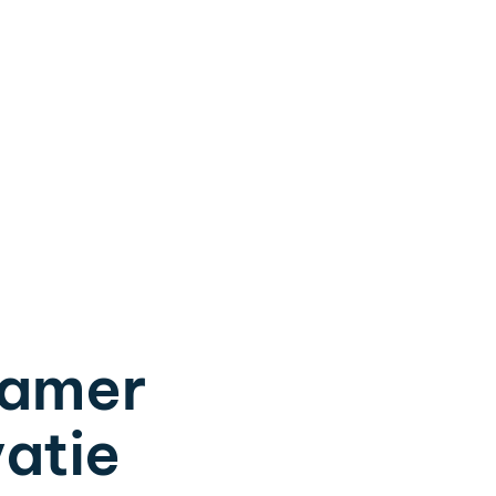
amer
atie