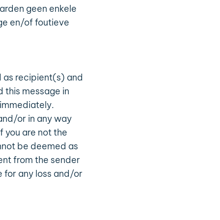
arden geen enkele
ge en/of foutieve
 as recipient(s) and
d this message in
 immediately.
g and/or in any way
f you are not the
annot be deemed as
ent from the sender
 for any loss and/or